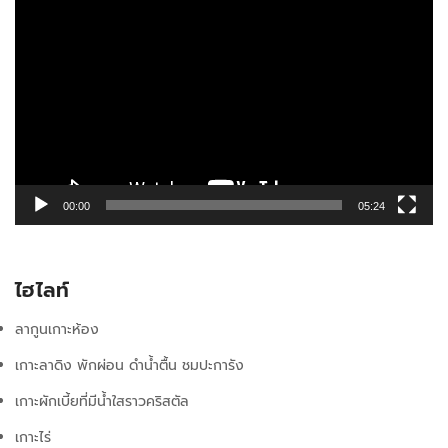
เล่น
ไฟล์
วิดีโอ
00:00
05:24
ไฮไลท์
ลากูนเกาะห้อง
เกาะลาดิง พักผ่อน ดำน้ำตื้น ชมปะการัง
เกาะผักเบี้ยที่มีน้ำใสราวคริสตัล
เกาะไร่