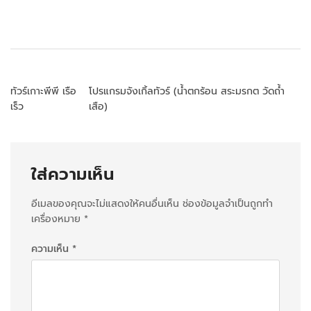
แ
ทัวร์เกาะพีพี เรือ
โปรแกรมจังเกิ้ลทัวร์ (น้ำตกร้อน สระมรกต วัดถ้ำ
เร็ว
เสือ)
น
ะ
แ
ใส่ความเห็น
น
อีเมลของคุณจะไม่แสดงให้คนอื่นเห็น
ช่องข้อมูลจำเป็นถูกทำ
ว
เครื่องหมาย
*
เ
ความเห็น
*
รื
่