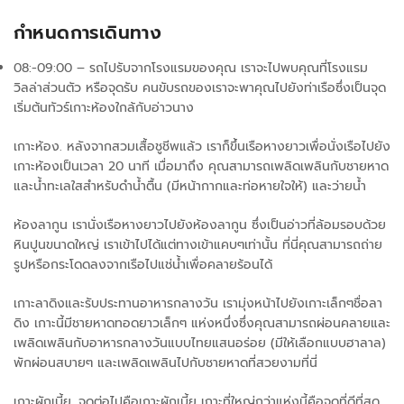
กำหนดการเดินทาง
08:-09:00 – รถไปรับจากโรงแรมของคุณ เราจะไปพบคุณที่โรงแรม
วิลล่าส่วนตัว หรือจุดรับ คนขับรถของเราจะพาคุณไปยังท่าเรือซึ่งเป็นจุด
เริ่มต้นทัวร์เกาะห้องใกล้กับอ่าวนาง
เกาะห้อง. หลังจากสวมเสื้อชูชีพแล้ว เราก็ขึ้นเรือหางยาวเพื่อนั่งเรือไปยัง
เกาะห้องเป็นเวลา 20 นาที เมื่อมาถึง คุณสามารถเพลิดเพลินกับชายหาด
และน้ำทะเลใสสำหรับดำน้ำตื้น (มีหน้ากากและท่อหายใจให้) และว่ายน้ำ
ห้องลากูน เรานั่งเรือหางยาวไปยังห้องลากูน ซึ่งเป็นอ่าวที่ล้อมรอบด้วย
หินปูนขนาดใหญ่ เราเข้าไปได้แต่ทางเข้าแคบๆเท่านั้น ที่นี่คุณสามารถถ่าย
รูปหรือกระโดดลงจากเรือไปแช่น้ำเพื่อคลายร้อนได้
เกาะลาดิงและรับประทานอาหารกลางวัน เรามุ่งหน้าไปยังเกาะเล็กๆชื่อลา
ดิง เกาะนี้มีชายหาดทอดยาวเล็กๆ แห่งหนึ่งซึ่งคุณสามารถผ่อนคลายและ
เพลิดเพลินกับอาหารกลางวันแบบไทยแสนอร่อย (มีให้เลือกแบบฮาลาล)
พักผ่อนสบายๆ และเพลิดเพลินไปกับชายหาดที่สวยงามที่นี่
เกาะผักเบี้ย. จุดต่อไปคือเกาะผักเบี้ย เกาะที่ใหญ่กว่าแห่งนี้คือจุดที่ดีที่สุด