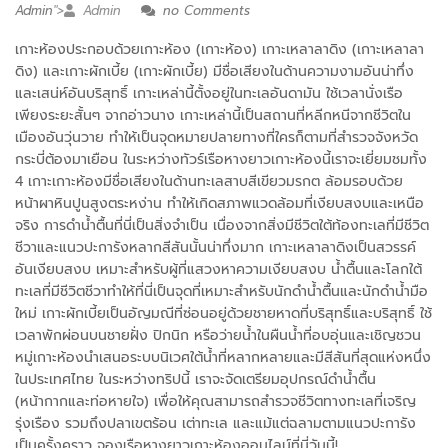
Admin
">
Admin
no Comments
เกาะห้องประกอบด้วยเกาะห้อง (เกาะห้อง) เกาะเหลาลาดิง (เกาะเหลาลา
ดิง) และเกาะผักเบี้ย (เกาะผักเบี้ย) มีชื่อเสียงในด้านความงามอันน่าทึ่ง
และเสน่ห์อันบริสุทธิ์ เกาะเหล่านี้ตั้งอยู่ในทะเลอันดามัน ใช้เวลานั่งเรือ
เพียงระยะสั้นๆ จากอ่าวนาง เกาะเหล่านี้เป็นสถานที่หลีกหนีจากชีวิตใน
เมืองอันวุ่นวาย ทำให้เป็นจุดหมายปลายทางที่ใครก็ตามที่สำรวจจังหวัด
กระบี่ต้องมาเยือน ในระหว่างทัวร์เรือหางยาวเกาะห้องนี้เราจะเยี่ยมชมทั้ง
4 เกาะเกาะห้องมีชื่อเสียงในด้านทะเลสาบสีเขียวมรกต ล้อมรอบด้วย
หน้าผาหินปูนสูงตระหง่าน ทำให้เกิดสภาพแวดล้อมที่เงียบสงบและเหนือ
จริง การดำน้ำตื้นที่นี่เป็นสิ่งจำเป็น เนื่องจากสิ่งมีชีวิตใต้ท้องทะเลที่มีชีวิต
ชีวาและแนวปะการังหลากสีสันนั้นน่าทึ่งมาก เกาะเหลาลาดิงเป็นสวรรค์
อันเงียบสงบ เหมาะสำหรับผู้ที่แสวงหาความเงียบสงบ น้ำตื้นและโลกใต้
ทะเลที่มีชีวิตชีวาทำให้ที่นี่เป็นจุดที่เหมาะสำหรับนักดำน้ำตื้นและนักดำน้ำมือ
ใหม่ เกาะผักเบี้ยเป็นอัญมณีที่ซ่อนอยู่ด้วยชายหาดที่บริสุทธิ์และบริสุทธิ์ ใช้
เวลาพักผ่อนบนชายฝั่ง ปิกนิก หรือว่ายน้ำในผืนน้ำที่อบอุ่นและเชิญชวน
หมู่เกาะห้องนำเสนอระบบนิเวศใต้น้ำที่หลากหลายและมีสีสันที่สุดแห่งหนึ่ง
ในประเทศไทย ในระหว่างทริปนี้ เราจะจัดเตรียมอุปกรณ์ดำน้ำตื้น
(หน้ากากและท่อหายใจ) เพื่อให้คุณสามารถสำรวจชีวิตทางทะเลที่เจริญ
รุ่งเรือง รวมถึงปลาเขตร้อน เต่าทะเล และแม้แต่ฉลามตามแนวปะการัง
เป็นครั้งคราว จองเรือหางยาวเกาะห้องออนไลน์ที่นี่วันนี้!