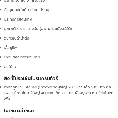
บริการ รับ ส่ง จากโรงแรม
มัคคุเทศก์นำเที่ยว ไทย อังกฤษ
ประกันการเดินทาง
บุฟเฟ่ต์อาหารกลางวัน (ฮาลาลและมังสวิรัติ)
อุปกรณ์ดำน้ำตื้น
เสื้อชูชีพ
น้ำดื่มตลอดการเดินทาง
ผลไม้สด
สิ่งที่ไม่รวมในโปรแกรมทัวร์
ค่าเข้าอุทยานแห่งชาติ (ชาวต่างชาติผู้ใหญ่ 200 บาท เด็ก 100 บาท อายุ
04-11 ปี/คนไทย ผู้ใหญ่ 40 บาท เด็ก 20 บาท ผู้ใหญ่อายุ 60 ปีขึ้นไปเข้า
ฟรี)
ไม่เหมาะสำหรับ