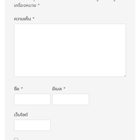
ว
เครื่องหมาย
*
เ
ความเห็น
*
รื
่
อ
ง
ชื่อ
*
อีเมล
*
เว็บไซต์