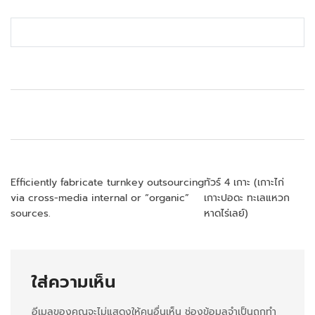
แ
Efficiently fabricate turnkey outsourcing
ทัวร์ 4 เกาะ (เกาะไก่
via cross-media internal or “organic”
เกาะปอดะ ทะเลแหวก
น
sources.
หาดไร่เลย์)
ะ
แ
ใส่ความเห็น
น
อีเมลของคุณจะไม่แสดงให้คนอื่นเห็น
ช่องข้อมูลจำเป็นถูกทำ