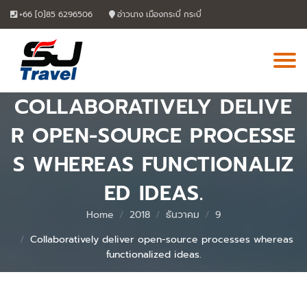
Skip
+66 [0]85 6296506
อ่าวนาง เมืองกระบี่ กระบี่
to
content
COLLABORATIVELY DELIVE
R OPEN-SOURCE PROCESSE
S WHEREAS FUNCTIONALIZ
ED IDEAS.
Home
2018
ธันวาคม
9
Collaboratively deliver open-source processes whereas
functionalized ideas.
06
Aug