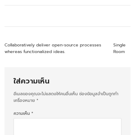
แ
Collaboratively deliver open-source processes
Single
whereas functionalized ideas.
Room
น
ะ
แ
ใส่ความเห็น
น
อีเมลของคุณจะไม่แสดงให้คนอื่นเห็น
ช่องข้อมูลจำเป็นถูกทำ
ว
เครื่องหมาย
*
เ
ความเห็น
*
รื