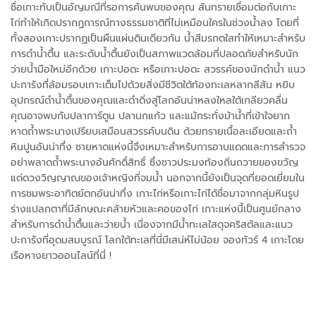
ชื่อเกาะทับเป็นอัญมณีที่รอการค้นพบของคุณ สันทรายเชื่อมต่อกับเกาะ
ไก่ทำให้เกิดปรากฏการณ์ทางธรรมชาติที่ไม่เหมือนใครในช่วงน้ำลง โดยที่
ทั้งสองเกาะปรากฏเป็นผืนแผ่นดินเดียวกัน น้ำสีมรกตใสทำให้เหมาะสำหรับ
การดำน้ำตื้น และระดับน้ำตื้นยังเป็นสภาพแวดล้อมที่ปลอดภัยสำหรับนัก
ว่ายน้ำมือใหม่อีกด้วย เกาะปอดะ หรือเกาะปอดะ สวรรค์ของนักดำน้ำ แนว
ปะการังที่ล้อมรอบเกาะเต็มไปด้วยสิ่งมีชีวิตใต้ท้องทะเลหลากสีสัน หยิบ
อุปกรณ์ดำน้ำตื้นของคุณและดำดิ่งสู่โลกอันน่าหลงใหลใต้เกลียวคลื่น
คุณอาจพบกับปลาการ์ตูน ปลานกแก้ว และแม้กระทั่งม้าน้ำที่เข้าใจยาก
หาดถ้ำพระนางเปรียบเสมือนสวรรค์บนดิน ด้วยทรายเนื้อละเอียดและถ้ำ
หินปูนอันน่าทึ่ง ชายหาดแห่งนี้จึงเหมาะสำหรับการอาบแดดและการสำรวจ
อย่าพลาดถ้ำพระนางอันศักดิ์สิทธิ์ ซึ่งชาวประมงท้องถิ่นถวายของขวัญ
แด่ดวงวิญญาณของเจ้าหญิงที่จมน้ำ นอกจากนี้ยังเป็นจุดที่ยอดเยี่ยมใน
การชมพระอาทิตย์ตกอันน่าทึ่ง เกาะไก่หรือเกาะไก่ได้ชื่อมาจากกลุ่มหินรูป
ร่างแปลกตาที่มีลักษณะคล้ายหัวและคอของไก่ เกาะแห่งนี้เป็นศูนย์กลาง
สำหรับการดำน้ำตื้นและว่ายน้ำ เนื่องจากมีน้ำทะเลใสดุจคริสตัลและแนว
ปะการังที่อุดมสมบูรณ์ โลกใต้ทะเลที่นี่มีเสน่ห์ไม่น้อย จองทัวร์ 4 เกาะโดย
เรือหางยาวออนไลน์ที่นี่ !