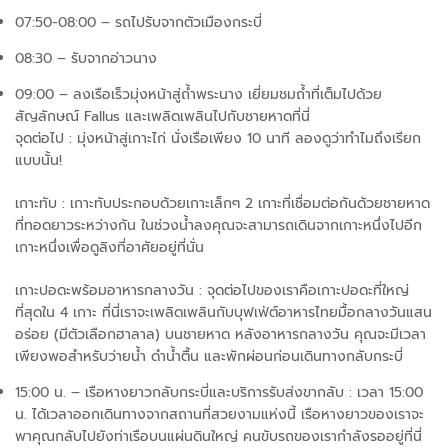
07:50-08:00 – รถไปรับจากตัวเมืองกระบี่
08:30 – รับจากอ่าวนาง
09:00 – ลงเรือเร็วมุ่งหน้าสู่ถ้ำพระนาง เยี่ยมชมถ้ำที่เต็มไปด้วย
สัญลักษณ์ Fallus และเพลิดเพลินไปกับชายหาดที่นี่
จุดต่อไป : มุ่งหน้าสู่เกาะไก่ นั่งเรือเพียง 10 นาที ลองดูว่าทำไมถึงเรียก
แบบนั้น!
เกาะทับ : เกาะทับประกอบด้วยเกาะเล็กๆ 2 เกาะที่เชื่อมต่อกันด้วยชายหาด
ที่ทอดยาวระหว่างกัน ในช่วงน้ำลงคุณจะสามารถเดินจากเกาะหนึ่งไปอีก
เกาะหนึ่งเพื่อดูลิงที่อาศัยอยู่ที่นั่น
เกาะปอดะพร้อมอาหารกลางวัน : จุดต่อไปของเราคือเกาะปอดะที่ใหญ่
ที่สุดใน 4 เกาะ ที่นี่เราจะเพลิดเพลินกับบุฟเฟ่ต์อาหารไทยมื้อกลางวันแสน
อร่อย (มีตัวเลือกฮาลาล) บนชายหาด หลังอาหารกลางวัน คุณจะมีเวลา
เพียงพอสำหรับว่ายน้ำ ดำน้ำตื้น และพักผ่อนก่อนเดินทางกลับกระบี่
15:00 น. – เรือหางยาวกลับกระบี่และบริการรับส่งขากลับ : เวลา 15:00
น. ได้เวลาออกเดินทางจากสถานที่สวยงามแห่งนี้ เรือหางยาวของเราจะ
พาคุณกลับไปยังท่าเรือบนแผ่นดินใหญ่ คนขับรถของเรากำลังรออยู่ที่นี่